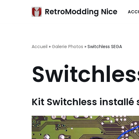
RetroModding Nice
ACCU
Aller
au
contenu
Accueil
»
Galerie Photos
»
Switchless SEGA
Switchle
Kit Switchless installé