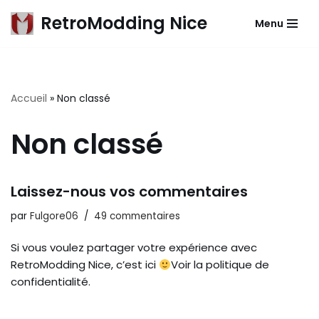
Fermeture estivale L'atelier sera fermé quelques jours et
RetroModding Nice
rouvrira le lundi 17 août.
Menu
Merci pour votre compréhension et bel été à tous !
Aller
au
contenu
Accueil
»
Non classé
Non classé
Laissez-nous vos commentaires
par
Fulgore06
49 commentaires
Si vous voulez partager votre expérience avec
RetroModding Nice, c’est ici
Voir la politique de
confidentialité.